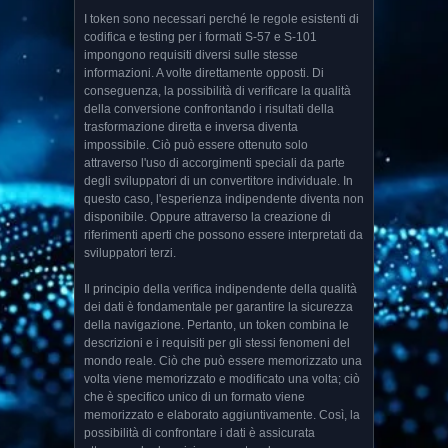
I token sono necessari perché le regole esistenti di
codifica e testing per i formati S-57 e S-101
impongono requisiti diversi sulle stesse
informazioni. A volte direttamente opposti. Di
conseguenza, la possibilità di verificare la qualità
della conversione confrontando i risultati della
trasformazione diretta e inversa diventa
impossibile. Ciò può essere ottenuto solo
attraverso l'uso di accorgimenti speciali da parte
degli sviluppatori di un convertitore individuale. In
questo caso, l'esperienza indipendente diventa non
disponibile. Oppure attraverso la creazione di
riferimenti aperti che possono essere interpretati da
sviluppatori terzi.
Il principio della verifica indipendente della qualità
dei dati è fondamentale per garantire la sicurezza
della navigazione. Pertanto, un token combina le
descrizioni e i requisiti per gli stessi fenomeni del
mondo reale. Ciò che può essere memorizzato una
volta viene memorizzato e modificato una volta; ciò
che è specifico unico di un formato viene
memorizzato e elaborato aggiuntivamente. Così, la
possibilità di confrontare i dati è assicurata