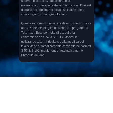
attraverso la descrizione aperta e la
memorizzazione aperta delle informazioni. Due set
di dati sono considerati uguali se i token che li
compongono sono uguali tra loro.
Questa sezione contiene una descrizione di questa
operazione tecnologica utilizzando il programma
Tokenizer. Esso permette di eseguire la
conversione da S-57 a S-101 e viceversa
utilizzando token. Il risultato della modifica dei
token viene automaticamente convertito nei formati
S-57 & S-101, mantenendo automaticamente
l'integrità dei dati.