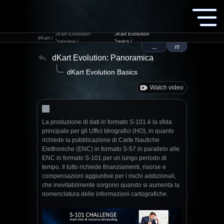
dKart Evolution:
dKart Evolution
dKart /
Overview /
Basics /
...
IT
dKart Evolution: Panoramica
dKart Evolution Basics
Watch video
La produzione di dati in formato S-101 è la sfida
principale per gli Uffici Idrografici (HO), in quanto
richiede la pubblicazione di Carte Nautiche
Elettroniche (ENC) in formato S-57 in parallelo alle
ENC in formato S-101 per un lungo periodo di
tempo. Il tutto richiede finanziamenti, risorse e
compensazioni aggiuntive per i rischi addizionali,
che inevitabilmente sorgono quando si aumenta la
nomenclatura delle informazioni cartografiche.